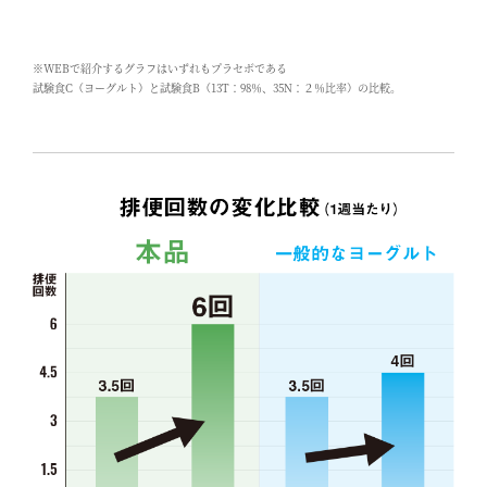
※WEBで紹介するグラフはいずれもプラセボである
試験食C（ヨーグルト）と試験食B（13T：98％、35N：２％比率）の比較。