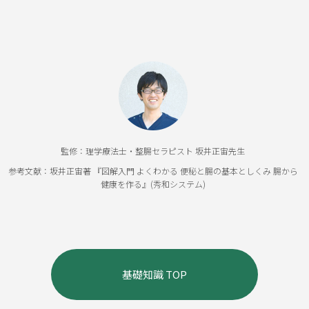
監修：理学療法士・整腸セラピスト 坂井正宙先生
参考文献：坂井正宙著 『図解入門 よくわかる 便秘と腸の基本としくみ 腸から
健康を作る』(秀和システム)
基礎知識 TOP