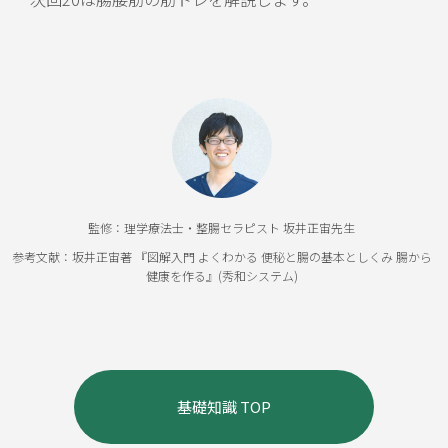
監修：理学療法士・整腸セラピスト 坂井正宙先生
参考文献：坂井正宙著 『図解入門 よくわかる 便秘と腸の基本としくみ 腸から
健康を作る』(秀和システム)
基礎知識 TOP